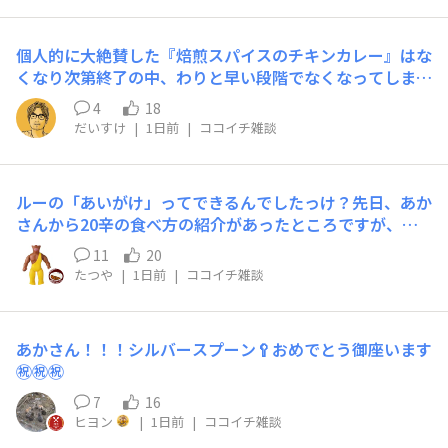
なものまで!?」というレアアイテムも大歓迎です😆ぜひ、
お気に入りのココイチグッズを教えてください😆👍✨
個人的に大絶賛した『焙煎スパイスのチキンカレー』はな
くなり次第終了の中、わりと早い段階でなくなってしまっ
たので代打的に食べている『チキンと夏野菜カレー』で心
4
18
のスキマを埋めています…、と思っていたが、これがぜん
だいすけ
|
1日前
|
ココイチ雑談
ぜん飽きない！うまい。食べる回数が増えるほどなぜかど
んどん美味しくなっていっている不思議な夏野菜カレー。
公式のお知らせを確認してみたところ、「今年も登場」と
ルーの​「あいがけ」​ってできるんでしたっけ？先日、あか
のことなので、昨年も存在してたのね。来年も会えるかな
さんから20辛の食べ方の紹介があったところですが、ま
あ。夏の楽しみがまたひとつ増えました。
だ1辛レベルの僕は2種あいがけもできたらいいなぁと思
11
20
ったり。例えば普通と10辛のカレーソースを別々にかけ
たつや
|
1日前
|
ココイチ雑談
ていただき、辛いと普通を交互に楽しませていただくと、
またココイチさまの楽しみ方が増えるのかなぁと思った
り。ルーだけ別に注文すればできるのかな。
あかさん！！！シルバースプーン🥄おめでとう御座います
㊗️㊗️㊗️
7
16
ヒヨン
|
1日前
|
ココイチ雑談