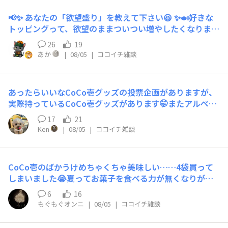
フオムライス&PPC（ﾊﾟﾘﾊﾟﾘﾁｷﾝ）ワールドでのパリパリ
📢✨ あなたの「欲望盛り」を教えて下さい😆 ✨🍛好きな
トッピングは初でしたが、素晴らしき満足度👏👏👏通常C
トッピングって、欲望のままついつい増やしたくなりませ
oCoのパリパリと違ったりするのでしょうか？恥ずかしな
んか🤤私はやっちゃいました😆‼️🐟フィッシュフライ4本
がら自分はあまりわからなかった、、、クリームコロッケ
26
19
🤤🎶もう大満足😆✨ 好きなものを思い切り楽しめるの
に関しましては、以前に訪問した際に試しましたがビジュ
あか
|
08/05
|
ココイチ雑談
も、ココイチの魅力ですよね☺️🍛みなさんなら、どのトッ
アル、カニの風味ともに明らかに別物であり興味深かった
ピングを「欲望盛り」しますか❓ぜひ教えて下さい😆✨
であります🦀ワールドの勉強はまだまだこれからです🌏
あったらいいなCoCo壱グッズの投票企画がありますが、
実際持っているCoCo壱グッズがあります🤭またアルペン
とコラボしないかなぁ🙌アルペン&CoCo壱のキャンプカ
17
21
レー（レトルト）、美味しかったのにもう販売しなくなっ
Ken
|
08/05
|
ココイチ雑談
たんですね🥹コラボカレー皿を買い損なったので、残念で
仕方ありません😫
CoCo壱のばかうけめちゃくちゃ美味しい……4袋買って
しまいました😭夏ってお菓子を食べる力が無くなりがち
な私なのですがとってもとっても手が進む美味しさでした
6
16
♡♡他にもいろいろコラボのものを食べてみたいなと思い
もぐもぐオンニ
|
08/05
|
ココイチ雑談
ます!!