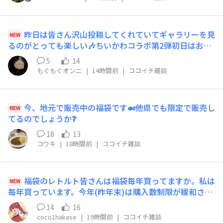
カーにてカレーを無料提供されているそうです。CoCo壱
番屋素晴らしい👍グッジョブです！ネットの記事で見かけ
たので共有します。6〜11日の間、熊本県八代市と宇城市
昨日は皆さん沢山投稿してくれていてギャラリーを見
NEW
の避難所6カ所をキッチンカーで1日ずつ巡って約600食分
るのがとっても楽しい🎶ちいかわコラボ第2弾初日はお店
を提供するそうです。なんと、アレルギーを持っている人
が混みすぎていて1時間待っても座れないという……さす
向けに、特定原材料を使用していないカレーなども用意す
5
14
がに断念してしまいました😭今日こそはちいかわチャレ
るという配慮もあるようです。https://www.nikkei.com/
もぐもぐオンニ
|
14時間前
|
ココイチ雑談
ンジです🎶
article/DGXZQOFD075O00X00C26A8000000/
今、地元で販売中の福袋です🍛他県でも限定で販売し
NEW
てるのでしょうか❓
18
13
コウキ
|
18時間前
|
ココイチ雑談
福袋のレトルト皆さんは福袋毎年買ってますか。私は
NEW
毎年買っています。今年(昨年末)は購入数制限が緩和され
たので4個購入したのですが、レトルトは消費出来てませ
14
16
ん。食べたくなるとお店に行ってしまうので…レトルトは
coco1hakase
|
19時間前
|
ココイチ雑談