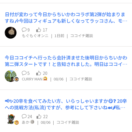
日付が変わって今日からちいかわコラボ第2弾が始まりま
すね🎶今回はフィギュアも新しくなってラッコさん、モモ
ンガさんを狙っていこうと思います♡♡レモンスカッシュ
9
17
大好きなので沢山期間内で飲めたらいいな🎶皆さんの投稿
もぐもぐオンニ
|
1日前
|
ココイチ雑談
も楽しみです♡♡
今日ココイチへ行ったら会計済ませた後明日からちいかわ
第二弾スタートです！と告知されました。明日はココイチ
確定👍
5
20
CURRY MAN
|
08/06
|
ココイチ雑談
📢✨20辛を食べてみたい方、いらっしゃいますか😋❓ 20辛
への挑戦方法(私流)ですが、参考にして下さいね🍛🌶️私が
おすすめするのは、いきなり20辛ではなく、少しずつ辛
24
22
さに慣れていくことです😊🌶️1辛→3辛→5辛→8辛→10辛
あか
|
08/06
|
ココイチ雑談
→15辛→20辛👑こんな流れで挑戦すると、無理なくレベ