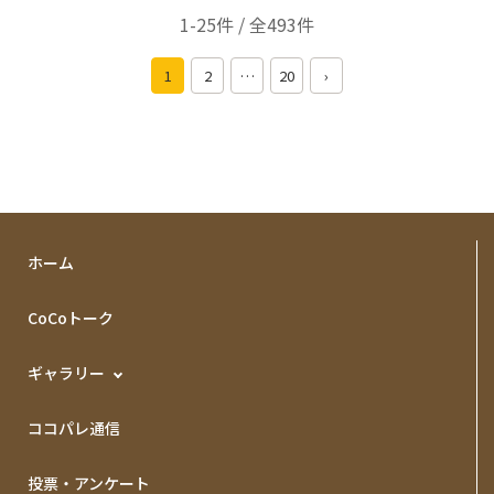
1-25件 / 全493件
1
2
…
20
›
ホーム
CoCoトーク
ギャラリー
ココパレ通信
投票・アンケート