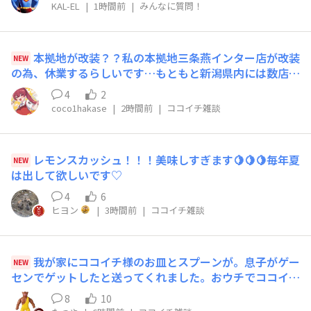
僕は1、昔アルバイトで少しだけ働いていました。
KAL-EL
|
1時間前
|
みんなに質問！
本拠地が改装？？私の本拠地三条燕インター店が改装
NEW
の為、休業するらしいです…もともと新潟県内には数店舗
しかなく、ここ数年で3店舗閉店して更に減っている状
4
2
況。近くの店舗としては、長岡インター店ですが結構距離
coco1hakase
|
2時間前
|
ココイチ雑談
あります。お店がなくなるわけではなかったので良かった
のですが、我慢しなければならないと思うと少し辛いで
す。
​レモンスカッシュ！！！美味しすぎます🍋🍋🍋毎年夏
NEW
は出して欲しいです♡
4
6
ヒヨン
|
3時間前
|
ココイチ雑談
我が家にココイチ様のお皿とスプーンが。息子がゲー
NEW
センでゲットしたと送ってくれました。おウチでココイチ
がさらに楽しくなるぞー。
8
10