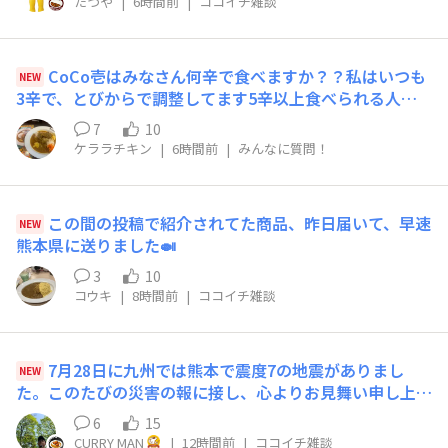
たつや
|
6時間前
|
ココイチ雑談
CoCo壱はみなさん何辛で食べますか？？私はいつも
NEW
3辛で、とびからで調整してます5辛以上食べられる人っ
てどれくらいいらっしゃるんでしょう！？
7
10
ケララチキン
|
6時間前
|
みんなに質問！
この間の投稿で紹介されてた商品、昨日届いて、早速
NEW
熊本県に送りました🍛
3
10
コウキ
|
8時間前
|
ココイチ雑談
7月28日に九州では熊本で震度7の地震がありまし
NEW
た。このたびの災害の報に接し、心よりお見舞い申し上げ
ます。さて、被災地では食料や水などに困っている方がお
6
15
られると思いますが、我らがココイチ、被災地でキッチン
CURRY MAN
|
12時間前
|
ココイチ雑談