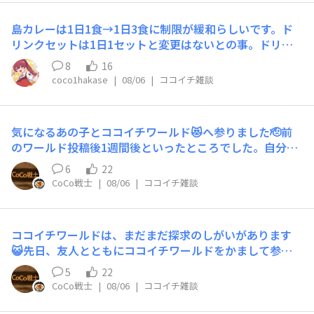
ルアップできると思います😆👍そして、ソースは私の感覚
ではポークソース ＜ ビーフソースなので初挑戦なら、ポ
島カレーは1日1食→1日3食に制限が緩和らしいです。ド
ークがおすすめです🍛トッピング選びも重要☺️👍おすすめ
リンクセットは1日1セットと変更はないとの事。ドリン
は、旨みの強いトッピング‼️🧀 チーズ🐷 豚しゃぶ🥚 半熟
クの方を緩和して欲しかった…でもドリンク緩和したらと
たまご特に一番のおすすめは旨辛にんにく 😆🧄辛さを旨
8
16
んでもないことになってしまいますよね。小言でした。
みに変えてくれるように感じられて、後半になるほど甘み
coco1hakase
|
08/06
|
ココイチ雑談
まで感じられます🤤👍逆に、フライ系のトッピングはあま
りおすすめしません😅💦衣に辛いルーが染み込むので、口
の中に辛さが長く残りやすいです‼️そして飲み物は、やっ
気になるあの子とココイチワールド😻​へ参りました🫡前
ぱりラッシー🥛✨辛さと優しい甘みが良く合う最後の相棒
のワールド投稿後1週間後といったところでした。自分に
です😆あくまで私個人の感想・攻略法です。辛さの感じ方
とって安心感のある空間で過ごすことができ、非常に楽し
6
22
には個人差がありますので、無理のない範囲で楽しんでく
き時間でした⏰キーマのオムライスも、ヨシ❗️
CoCo戦士
|
08/06
|
ココイチ雑談
ださいね😊
ココイチワールドは、まだまだ探求のしがいがあります
😺先日、​友人とともにココイチワールドをかまして参り
ました🍛ワールドは日本3店舗（東京、大阪、名古屋）と
5
22
把握しており、名古屋は両手でギリ数えられるほどの経
CoCo戦士
|
08/06
|
ココイチ雑談
験、東京はこれにて2度目、大阪は行ったことが無いな
え、制覇したいところであります。添付はハッシュドビー