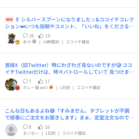
賞味期限ギリギリでいつも消費してるのが現状です。バッ
グは今年はサコッシュで大変気に入っているので、毎日肩
にかけてお出掛けしています！
🥄 シルバースプーンになりました☺️&ココイチコレク
NEW
ション🍛いつも投稿やコメント、「いいね」をくださる皆
さま、本当にありがとうございます🙇ココパレを始めた頃
26
19
は、ここまで楽しめるとは思っていませんでした😊NeCo
あか
|
24時間前
|
ココイチ雑談
壱たちも気付けばこんなに仲間が増え、毎回一緒に写真を
撮るのも楽しみのひとつになっています😸😺😺✨これから
もココイチを楽しみながら、みなさまと一緒にココパレを
普段X（旧Twitter）特にわざわざ見ないのですが🥲 ココ
楽しんでいきたいと思っております🙇NeCo壱共々、これ
イチTwitterだけは、時々パトロールしていて 見つけまし
からもよろしくお願いします😆😺😺😸🎶で、さっそくで
た 一宮のロフトにココイチのポップアップストアが😻 場
すが私のコレクションを🍛✨ココイチのミニチュアです😆
7
17
所は一宮の名鉄百貨店が有った場所ですから簡単ですね
🍛密かにゲームセンターに通ってGETしたコレクション達
カレー猫 🍛🐱
|
1日前
|
ココイチ雑談
壱番屋本社も一宮市ですね～ 行きたいな～
です😆🕹️(←元ゲーセン店員ｗ)あと、ガチャガチャも集め
てます😁‼️私の好きな20辛もあります🍛🌶️ロースカツのフ
ライの作りが、とてもリアルです😆1個ゲットしたら「あ
こんな日もあるよね😅「すみません、タブレットが不調
れも欲しい！」「これも欲しい！」と、ココイチガチ勢の
で順番にご注文をお聞きします」まぁ、定型注文なので、
血と、元ゲーセン店員の血に火がついてしまい…🔥気付け
すぐに注文するのだが、タブレット不調というよりシステ
8
16
ばこんなに増えていました😅みなさんが集めているココ
ムが使えないようで、手書きのメモで対応してる😅いつも
まいなー
|
1日前
|
ココイチ雑談
イチグッズはありますか❓定番グッズはもちろん、「そん
より時間かかるみたい😭