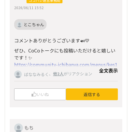
ココパレ運営事務局
2026/06/11 15:52
とこちゃん
コメントありがとうございます🍛💛
ぜひ、CoCoトークにも投稿いただけると嬉しい
です！✨
https://community-ichibanya.com/menus/kes1
全文表示
sgdtg58tqdhn/chat_categories
、
他2人
がリアクション
ばななみるく
塩分についての大切なご意見もいただき、誠にあ
りがとうございます。
いいね
返信する
いただいたお声は今後の参考にさせていただきま
すね🙇‍♀️
もち