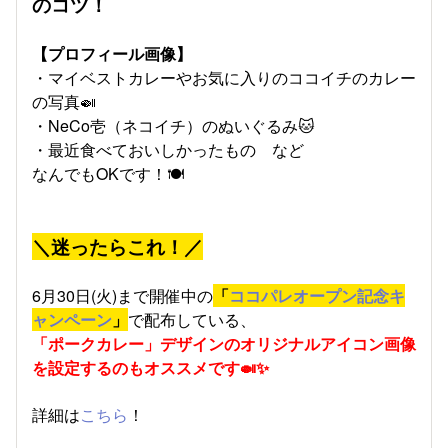
のコツ！
【プロフィール画像】
・マイベストカレーやお気に入りのココイチのカレー
の写真🍛
・NeCo壱（ネコイチ）のぬいぐるみ🐱
・最近食べておいしかったもの など
なんでもOKです！🍽️
＼迷ったらこれ！／
6月30日(火)まで開催中の
「
ココパレオープン記念キ
ャンペーン
」
で配布している、
「ポークカレー」デザインのオリジナルアイコン画像
を設定するのもオススメです🍛✨
詳細は
こちら
！