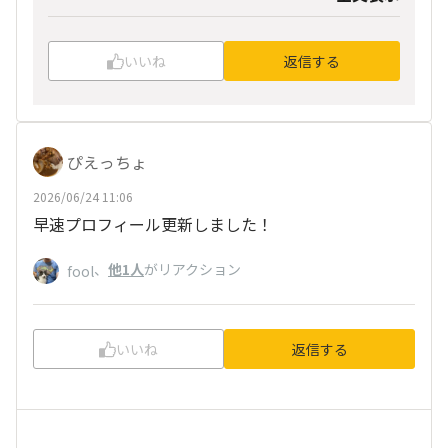
夏野菜の旨味やチーズのまろやかさと合わさって
食欲がそそられますね🌶️🧀
いいね
返信する
以下の「マイベストカレー」内で投稿いただく
と、キャンペーン対象となります🍛
https://community-ichibanya.com/menus/dj34
vetzt1hzkevm/announcements?menu=dj34vet
ぴえっちょ
zt1hzkevm&q%5Bannouncement_category_id
同じ内容でも構いませんので、ご投稿お待ちして
2026/06/24 11:06
_eq%5D=20133
おります！🙌
早速プロフィール更新しました！
、
他1人
がリアクション
fool
いいね
返信する