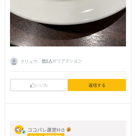
、
他5人
がリアクション
クリュウ
いいね
返信する
ココパレ運営H🎨